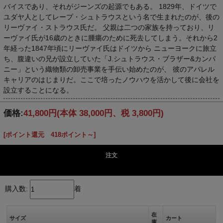
バイスであり、それがジーンズの起源でもある。 1829年、ドイツで
ユダヤ人としてレープ・シュトラウスという名で生まれたのが、後の
リーヴァイ・ストラウス氏だ。 父親は二つの家族を持っており、リ
ーヴァイ氏が16歳のときに腫瘍のために死去してしまう。それから2
年経った1847年頃にリーヴァイ氏はドイツから ニューヨークに旅立
ち、腹違いの兄が設立していた「J.シュトラウス・ブラザー&カンパ
ニー」という織物類の卸売事業を手伝い始めたのが、 彼のアパレル
キャリアのはじまりだ。ここで培ったノウハウを活かして後に会社を
設立することになる。
価格:
41,800円
(本体 38,000円、税 3,800円)
[ポイント還元 418ポイント～]
注文
購入数:
着
在
サイズ
カート
庫