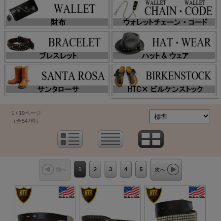
1 / 19ページ
（全547件）
1
2
3
4
5
前へ
次へ