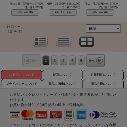
価格：29,700円(本体 27,000
価格：22,000円(本体 20,000
価格：73,700円(本体 67,000
円、税 2,700円)
円、税 2,000円)
円、税 6,700円)
1 / 19ページ
（全547件）
1
2
3
4
5
前へ
次へ
お支払いについて
配送について
営業時間について
プライバシーについて
商品、画像について
商品在庫について
お支払いはクレジットカード・代金引換・銀行振込がご利用いた
だけます。
お買い物合計11,000円(税込)以上で送料無料。
※クレジットカードのセキュリティはSSLというシステムを利用