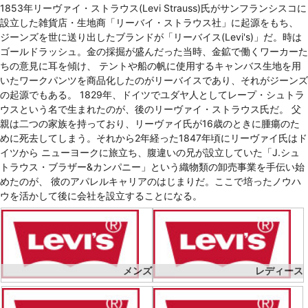
1853年リーヴァイ・ストラウス(Levi Strauss)氏がサンフランシスコに
設立した雑貨店・生地商「リーバイ・ストラウス社」に起源をもち、
ジーンズを世に送り出したブランドが「リーバイス(Levi's)」だ。時は
ゴールドラッシュ。金の採掘が盛んだった当時、金鉱で働くワーカーた
ちの意見に耳を傾け、 テントや船の帆に使用するキャンバス生地を用
いたワークパンツを商品化したのがリーバイスであり、それがジーンズ
の起源でもある。 1829年、ドイツでユダヤ人としてレープ・シュトラ
ウスという名で生まれたのが、後のリーヴァイ・ストラウス氏だ。 父
親は二つの家族を持っており、リーヴァイ氏が16歳のときに腫瘍のた
めに死去してしまう。それから2年経った1847年頃にリーヴァイ氏はド
イツから ニューヨークに旅立ち、腹違いの兄が設立していた「J.シュ
トラウス・ブラザー&カンパニー」という織物類の卸売事業を手伝い始
めたのが、 彼のアパレルキャリアのはじまりだ。ここで培ったノウハ
ウを活かして後に会社を設立することになる。
メンズ
レディース