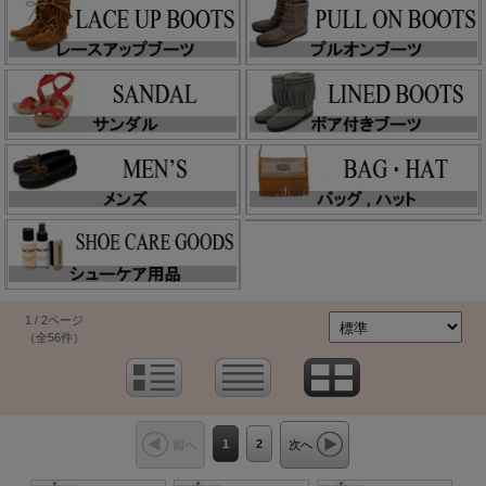
1 / 2ページ
（全56件）
1
2
前へ
次へ