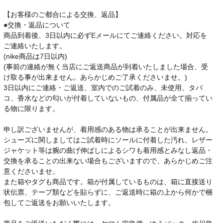
【お客様のご都合による交換、返品】
●交換・返品について
商品到着後、3日以内に必ずEメールにてご連絡ください。対応を
ご連絡いたします。
(nike商品は7日以内)
(事前の連絡が無く当店にご返送商品が到着いたしました場合、受
け取る事が出来ません。あらかじめご了承くださいませ。)
3日以内にご連絡・ご返送、室内でのご試着のみ、未使用、タバ
コ、香水などの匂いが付着していないもの、付属品が全て揃ってい
る物に限ります。
申し訳ございませんが、着用感のある物は承ることが出来ません。
シューズに関しましてはご試着時にソールに付着した汚れ、レザー
ジャケット等は腕の曲げ伸ばしによるシワも着用感とみなし返品・
交換を承ることの出来ない場合もございますので、あらかじめご注
意くださいませ。
また箱やタグも商品です。箱が付属しているものは、箱に直接送り
状伝票、テープ類などを貼らずに、ご返送時に箱の上から何かで梱
包してご返送をお願いいたします。