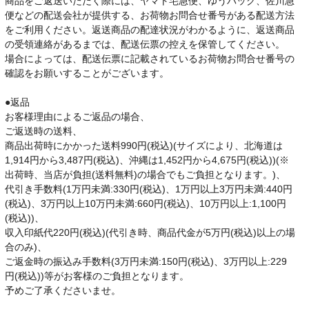
商品をご返送いただく際には、ヤマト宅急便、ゆうパック、佐川急
便などの配送会社が提供する、お荷物お問合せ番号がある配送方法
をご利用ください。返送商品の配達状況がわかるように、返送商品
の受領連絡があるまでは、配送伝票の控えを保管してください。
場合によっては、配送伝票に記載されているお荷物お問合せ番号の
確認をお願いすることがございます。
●返品
お客様理由によるご返品の場合、
ご返送時の送料、
商品出荷時にかかった送料990円(税込)(サイズにより、北海道は
1,914円から3,487円(税込)、沖縄は1,452円から4,675円(税込))(※
出荷時、当店が負担(送料無料)の場合でもご負担となります。)、
代引き手数料(1万円未満:330円(税込)、1万円以上3万円未満:440円
(税込)、3万円以上10万円未満:660円(税込)、10万円以上:1,100円
(税込))、
収入印紙代220円(税込)(代引き時、商品代金が5万円(税込)以上の場
合のみ)、
ご返金時の振込み手数料(3万円未満:150円(税込)、3万円以上:229
円(税込))等がお客様のご負担となります。
予めご了承くださいませ。