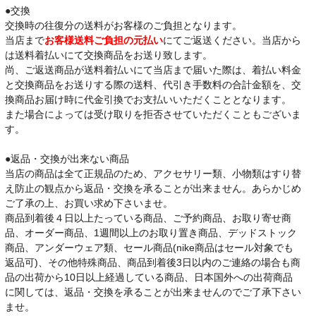
●交換
交換時の往復分の送料がお客様のご負担となります。
当店まで
お客様送料ご負担の元払い
にてご返送ください。当店から
は送料着払いにて交換商品をお送り致します。
尚、ご返送商品が送料着払いにて当店まで届いた際は、着払い料金
と交換商品をお送りする際の送料、代引き手数料の合計金額を、交
換商品お届け時に代金引換でお支払いいただくこととなります。
また場合によっては受け取りを拒否させていただくこともございま
す。
●返品・交換が出来ない商品
当店の商品は全て正規品のため、アクセサリー類、小物類はすり替
え防止の観点から返品・交換を承ることが出来ません。あらかじめ
ご了承の上、お買い求め下さいませ。
商品到着後４日以上たっている商品、ご予約商品、お取り寄せ商
品、オーダー商品、1週間以上のお取り置き商品、デッドストック
商品、アンダーウェア類、セール商品(nike商品はセール対象でも
返品可)、その他特殊商品、商品到着後3日以内のご連絡の場合も商
品の出荷から10日以上経過している商品、日本国外への出荷商品
に関しては、返品・交換を承ることが出来ませんのでご了承下さい
ませ。