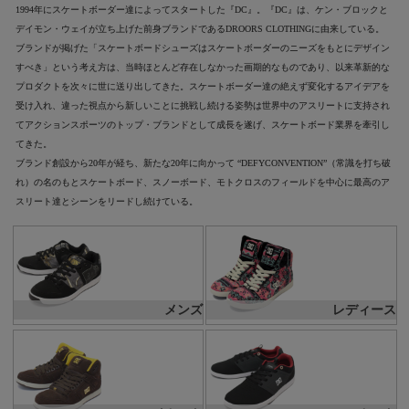
1994年にスケートボーダー達によってスタートした『DC』。『DC』は、ケン・ブロックと
デイモン・ウェイが立ち上げた前身ブランドであるDROORS CLOTHINGに由来している。
ブランドが掲げた「スケートボードシューズはスケートボーダーのニーズをもとにデザイン
すべき」という考え方は、当時ほとんど存在しなかった画期的なものであり、以来革新的な
プロダクトを次々に世に送り出してきた。スケートボーダー達の絶えず変化するアイデアを
受け入れ、違った視点から新しいことに挑戦し続ける姿勢は世界中のアスリートに支持され
てアクションスポーツのトップ・ブランドとして成長を遂げ、スケートボード業界を牽引し
てきた。
ブランド創設から20年が経ち、新たな20年に向かって “DEFYCONVENTION”（常識を打ち破
れ）の名のもとスケートボード、スノーボード、モトクロスのフィールドを中心に最高のア
スリート達とシーンをリードし続けている。
メンズ
レディース