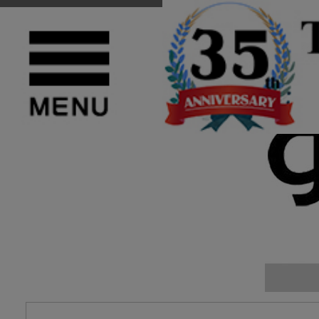
TOP
>
gravis(グラビス)