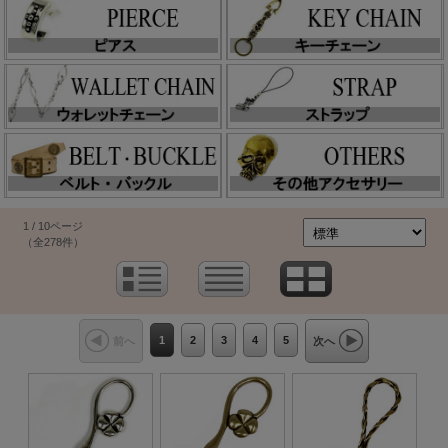
1 / 10ページ
（全278件）
1
2
3
4
5
前へ
次へ