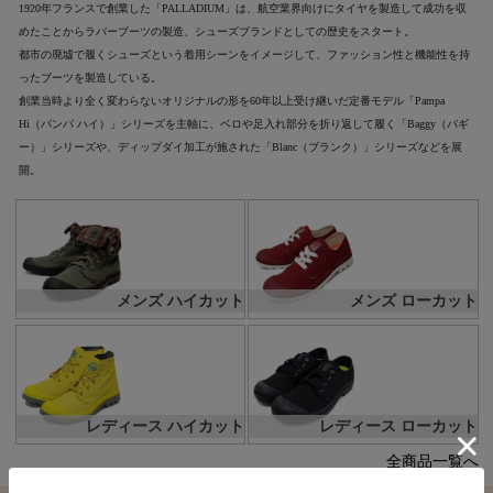
1920年フランスで創業した「PALLADIUM」は、航空業界向けにタイヤを製造して成功を収
めたことからラバーブーツの製造、シューズブランドとしての歴史をスタート。
都市の廃墟で履くシューズという着用シーンをイメージして、ファッション性と機能性を持
ったブーツを製造している。
創業当時より全く変わらないオリジナルの形を60年以上受け継いだ定番モデル「Pampa
Hi（パンパ ハイ）」シリーズを主軸に、ベロや足入れ部分を折り返して履く「Baggy（バギ
ー）」シリーズや、ディップダイ加工が施された「Blanc（ブランク）」シリーズなどを展
開。
メンズ ハイカット
メンズ ローカット
レディース ハイカット
レディース ローカット
全商品一覧へ