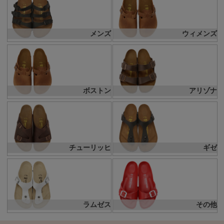
メンズ
ウィメンズ
ボストン
アリゾナ
チューリッヒ
ギゼ
ラムゼス
その他