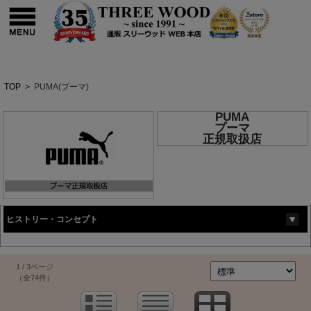
TOP
>
PUMA(プーマ)
PUMA
プーマ
正規取扱店
ヒストリー・コンセプト
1 / 3ページ
（全74件）