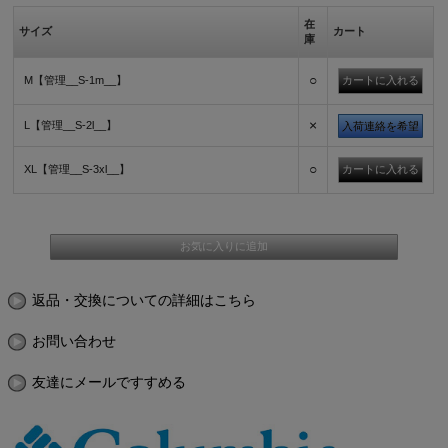
在
サイズ
カート
庫
○
M【管理__S-1m__】
×
L【管理__S-2l__】
入荷連絡を希望
○
XL【管理__S-3xl__】
返品・交換についての詳細はこちら
お問い合わせ
友達にメールですすめる