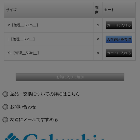
在
サイズ
カート
庫
○
M【管理__S-1m__】
×
L【管理__S-2l__】
入荷連絡を希望
○
XL【管理__S-3xl__】
返品・交換についての詳細はこちら
お問い合わせ
友達にメールですすめる