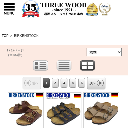
TOP
>
BIRKENSTOCK
1 / 17ページ
（全483件）
1
2
3
4
5
前へ
次へ