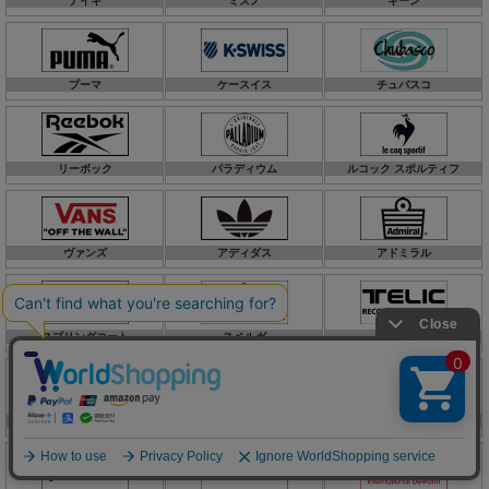
ナイキ
ミズノ
キーン
プーマ
ケースイス
チュバスコ
リーボック
パラディウム
ルコック スポルティフ
ヴァンズ
アディダス
アドミラル
スプリングコート
スペルガ
テリック
ディーシーシューズ
サロモン
コンバース