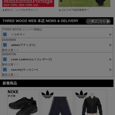
▲赤ロゴ、シンプルデザイン！
▲ゴルフギア好評発売中！
THREE WOOD WEB 本店 NEWS & DELIVERY
一覧はこちら
THREE WOOD メンバー登録は
＞コチラ＜
2026/08/06
adidas(アディダス)
新作入荷！！
2026/07/30
Lewis Leathers(ルイスレザーズ)
新作入荷！！
saucony(サッカニー)
新作入荷！！
新着商品