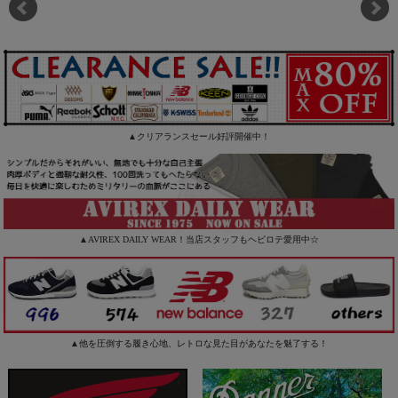
▲クリアランスセール好評開催中！
▲AVIREX DAILY WEAR！当店スタッフもヘビロテ愛用中☆
▲他を圧倒する履き心地、レトロな見た目があなたを魅了する！