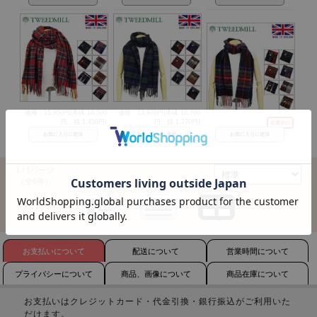
価格：15,950円(本体 14,500
価格：13,970円(本体 12,700
円、税 1,450円)
円、税 1,270円)
在庫切れ
1 / 1ページ
（全6件）
お支払いについて
配送について
営業時間について
プライバシーについて
商品、画像について
商品在庫について
お支払いはクレジットカード・代金引換・銀行振込がご利用いた
だけます。