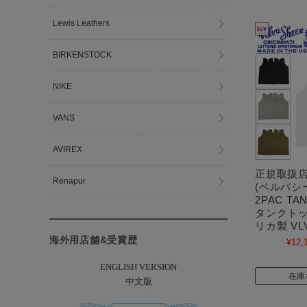
Lewis Leathers
BIRKENSTOCK
NIKE
VANS
AVIREX
正規取扱店 V
Renapur
(ベルバシーン
2PAC TA
タンクトップ
リカ製 VLV
海外用店舗&受賞歴
¥12,
ENGLISH VERSION
在庫
中文版