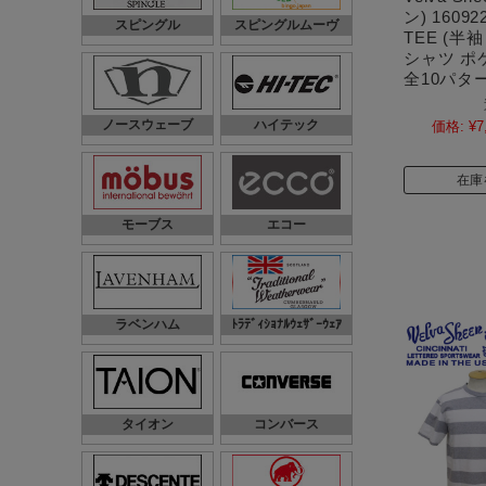
ン) 16092
スピングル
スピングルムーヴ
TEE (半袖
シャツ ポ
全10パター
ノースウェーブ
ハイテック
価格:
¥7
在庫
モーブス
エコー
ラベンハム
ﾄﾗﾃﾞｨｼｮﾅﾙｳｪｻﾞｰｳｪｱ
タイオン
コンバース