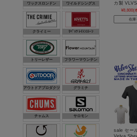
カ製 VLVS
ワックスロンドン
ワイルドシングス
¥8,800
(
在庫
クライミー
ﾘﾍﾞｯﾂ ﾚｲﾄﾝｽﾄｰﾝ
トリーレザー
フラワーマウンテン
アウトドアプロダクツ
グラミチ
チャムス
サロモン
sale セ
Velva S