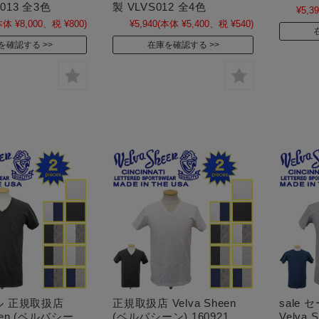
013 全3色
製 VLVS012 全4色
¥5,3
本体 ¥8,000、税 ¥800)
¥5,940
(本体 ¥5,400、税 ¥540)
を確認する
在庫を確認する
ール 正規取扱店
正規取扱店 Velva Sheen
sale
heen (ベルバシー
(ベルバシーン) 160921
Velva