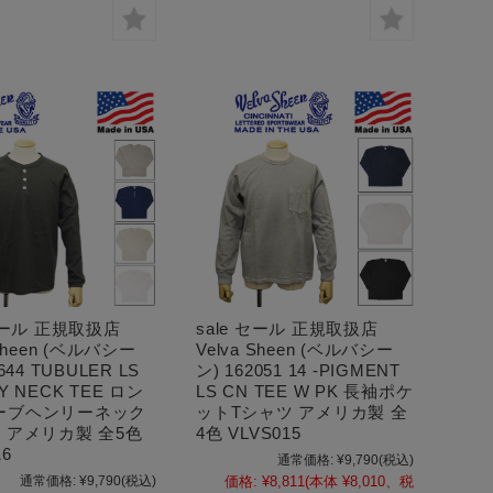
 セール 正規取扱店
sale セール 正規取扱店
 Sheen (ベルバシー
Velva Sheen (ベルバシー
644 TUBULER LS
ン) 162051 14 -PIGMENT
Y NECK TEE ロン
LS CN TEE W PK 長袖ポケ
ーブヘンリーネック
ットTシャツ アメリカ製 全
 アメリカ製 全5色
4色 VLVS015
16
通常価格:
¥9,790
(税込)
通常価格:
¥9,790
(税込)
価格:
¥8,811
(本体 ¥8,010、税