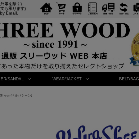
国外等を除く)
注文も承ります)
 by Email.
ER/SANDAL
WEAR/JACKET
BELT/BAG
a Sheen(ベルバシーン)