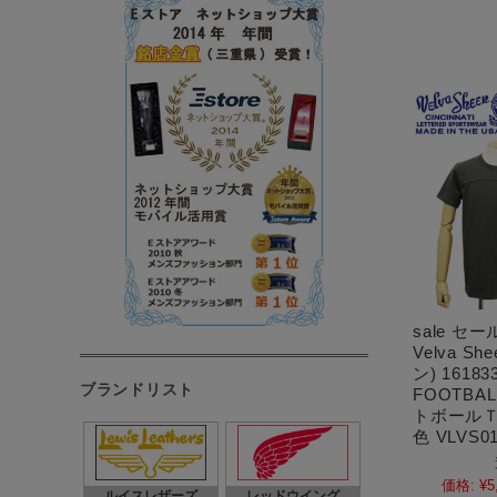
sale セ
Velva S
ン) 16183
ブランドリスト
FOOTBA
トボールＴ
色 VLVS0
価格:
¥5
ルイスレザーズ
レッドウイング