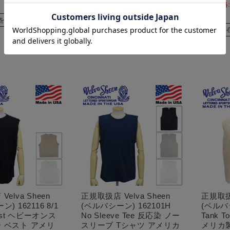
価格:
¥495)
10%OFF
¥621)
10%OFF
を確認する
在庫を確認する
elva Sheen
正規取扱店 Velva Sheen
正規取扱店
) 162116 8/1
(ベルバシーン) 162101H
(ベルバシ
Vest ヘビーオンス
No Sleeve Tee 反応染 ノー
Tank 
 ベスト アメリ
スリーブ Tシャツ アメリカ
メリカ製 