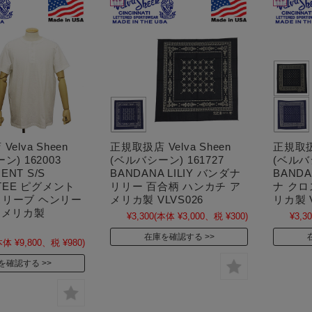
elva Sheen
正規取扱店 Velva Sheen
正規取扱店
ン) 162003
(ベルバシーン) 161727
(ベルバシ
MENT S/S
BANDANA LILIY バンダナ
BAND
 TEE ピグメント
リリー 百合柄 ハンカチ ア
ナ クロ
リーブ ヘンリー
メリカ製 VLVS026
リカ製 V
アメリカ製
¥3,300
(本体 ¥3,000、税 ¥300)
¥3,3
在庫を確認する
本体 ¥9,800、税 ¥980)
を確認する