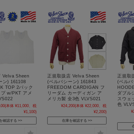
elva Sheen
正規取扱店 Velva Sheen
正規取扱店
) 161108
(ベルバシーン) 161843
(ベルバシ
NK TOP 2パック
FREEDOM CARDIGAN フ
HOODE
 w/PKT アメ
リーダム カーディガン ア
ダブル
S022
メリカ製 全3色 VLVS021
スウェッ
色 VLV
100
(本体 ¥11,000、税
¥24,200
(本体 ¥22,000、税
¥
¥1,100)
¥2,200)
を確認する
在庫を確認する