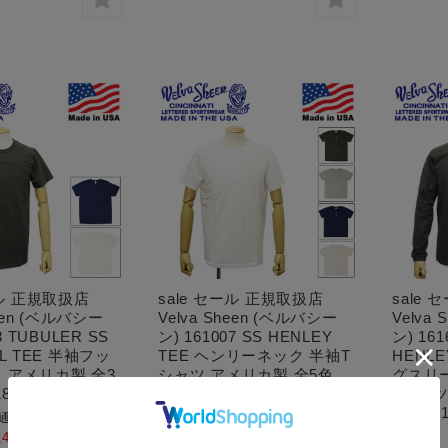
ール 正規取扱店
sale セール 正規取扱店
sale
heen (ベルバシー
Velva Sheen (ベルバシー
Velva
3 TUBULER SS
ン) 161007 SS HENLEY
ン) 161
LL TEE 半袖フッ
TEE ヘンリーネック 半袖T
HENLE
 アメリカ製 全3
シャツ アメリカ製 全5色
グスリ
18
VLVS017
Tシャツ
VLVS0
通常価格:
¥6,050
(税込)
通常価格:
¥7,590
(税込)
,445
(本体 ¥4,950、税
価格:
¥6,831
(本体 ¥6,210、税