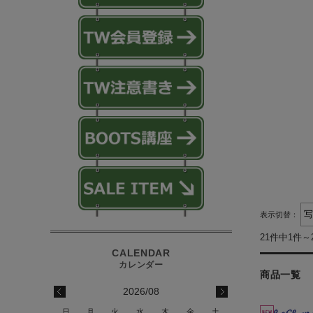
表示切替：
21件中1件～
商品一覧
2026/08
日
月
火
水
木
金
土