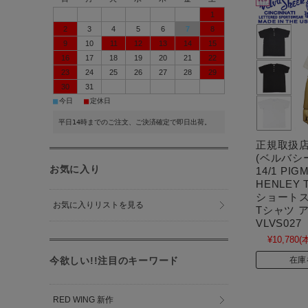
1
2
3
4
5
6
7
8
9
10
11
12
13
14
15
16
17
18
19
20
21
22
23
24
25
26
27
28
29
30
31
■
■
今日
定休日
平日14時までのご注文、ご決済確定で即日出荷。
正規取扱店 V
(ベルバシー
お気に入り
14/1 PIG
HENLEY
ショートス
お気に入りリストを見る
Tシャツ 
VLVS027
¥10,780
(
在庫
今欲しい!!注目のキーワード
RED WING 新作