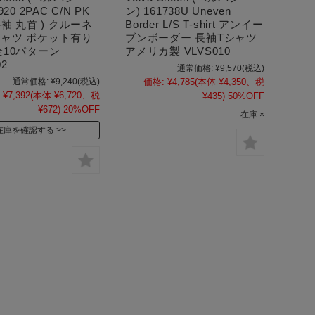
920 2PAC C/N PK
ン) 161738U Uneven
半袖 丸首 ) クルーネ
Border L/S T-shirt アンイー
シャツ ポケット有り
ブンボーダー 長袖Tシャツ
全10パターン
アメリカ製 VLVS010
02
通常価格:
¥9,570
(税込)
通常価格:
¥9,240
(税込)
価格:
¥4,785
(本体 ¥4,350、税
¥7,392
(本体 ¥6,720、税
¥435)
50%OFF
¥672)
20%OFF
在庫 ×
在庫を確認する