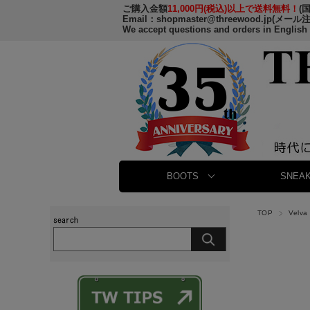
ご購入金額
11,000円(税込)以上で送料無料！
(
Email：
shopmaster@threewood.jp
(メール
We accept questions and orders in English
BOOTS
SNEAK
TOP
Velv