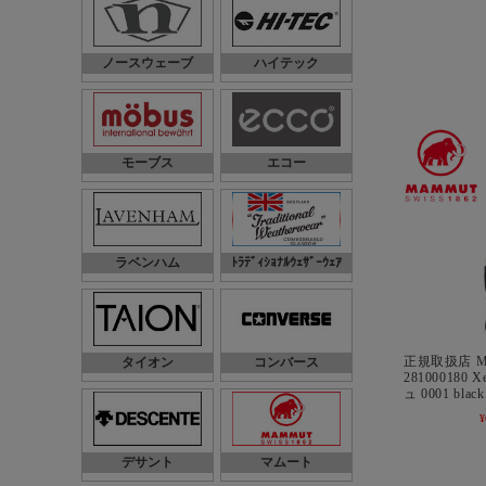
ノースウェーブ
ハイテック
モーブス
エコー
ラベンハム
ﾄﾗﾃﾞｨｼｮﾅﾙｳｪｻﾞｰｳｪｱ
正規取扱店 M
タイオン
コンバース
281000180 
ュ 0001 blac
¥
デサント
マムート