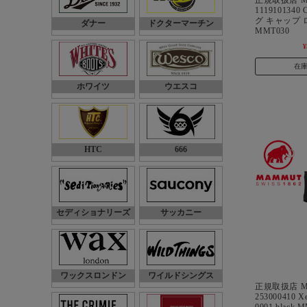
1119101340 
グ キャップ ロゴ
ダナー
ドクターマーチン
MMT030
¥
在
ホワイツ
ウエスコ
HTC
666
セディショナリーズ
サッカニー
ワックスロンドン
ワイルドシングス
正規取扱店 M
253000410