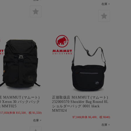
在庫 ×
 MAMMUT (マムート)
正規取扱店 MAMMUT (マムート)
40 Xeron 30 バックパック
252000570 Shoulder Bag Round 8L
ck MMT025
ショルダーバッグ 0001 black
MMT024
¥17,050
(本体 ¥15,500、税 ¥1,550)
¥7,040
(本体 ¥6,400、税 ¥640)
在庫 ×
在庫 ×