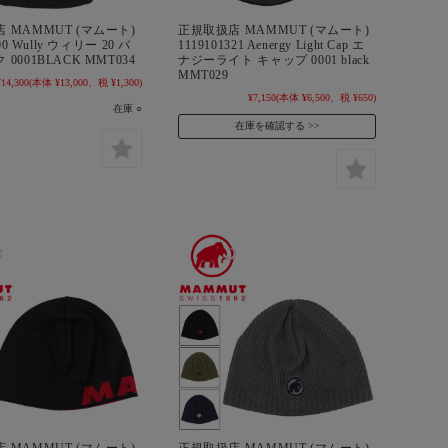
 MAMMUT (マムート)
正規取扱店 MAMMUT (マムート)
490 Wully ウィリー 20 バ
1119101321 Aenergy Light Cap エ
0001BLACK MMT034
ナジーライト キャップ 0001 black
MMT029
¥14,300
(本体 ¥13,000、税 ¥1,300)
¥7,150
(本体 ¥6,500、税 ¥650)
在庫 ○
在庫を確認する
 MAMMUT (マムート)
正規取扱店 MAMMUT (マムート)