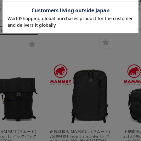
Crag Cap Logo クラッ
281000081 Seon Zip Wallet セオン
11910489
 0001 black
ジップウォレット 0001 BLACK
ーニー キ
MMT031
5,280
(本体 ¥4,800、税 ¥480)
¥7,150
(本体 ¥6,500、税 ¥650)
在庫 ○
庫を確認する
AMMUT (マムート)
正規取扱店 MAMMUT (マムート)
正規取扱店
 Xeron 15 バックパック
251004191 Seon Transporter 15 バ
25100406