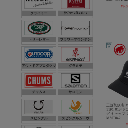
0001 black 
¥14,3
クライミー
ﾘﾍﾞｯﾂ ﾚｲﾄﾝｽﾄｰﾝ
トリーレザー
フラワーマウンテン
アウトドアプロダクツ
グラミチ
チャムス
サロモン
正規取扱店 M
1191-01340 
グ キャップ ロ
MMT042
スピングル
スピングルムーヴ
¥