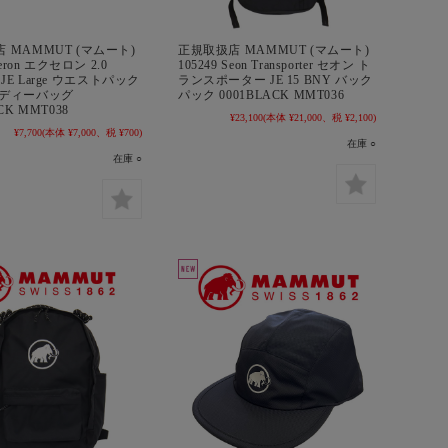
 MAMMUT (マムート)
正規取扱店 MAMMUT (マムート)
Xeron エクセロン 2.0
105249 Seon Transporter セオン ト
ck JE Large ウエストパック
ランスポーター JE 15 BNY バック
ボディーバッグ
パック 0001BLACK MMT036
CK MMT038
¥23,100
(本体 ¥21,000、税 ¥2,100)
¥7,700
(本体 ¥7,000、税 ¥700)
在庫 ○
在庫 ○