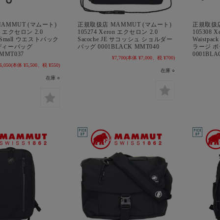
AMMUT (マムート)
正規取扱店 MAMMUT (マムート)
正規取扱店
on エクセロン 2.0
105274 Xeron エクセロン 2.0
105308 
JE Small ウエストパック
Sacoche JE サコッシュ ショルダー
Waistpa
ディーバッグ
バッグ 0001BLACK MMT040
ラージ 
 MMT037
0001BLA
¥7,700
(本体 ¥7,000、税 ¥700)
6,050
(本体 ¥5,500、税 ¥550)
在庫 ○
在庫 ○