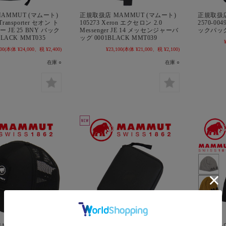
AMMUT (マムート)
正規取扱店 MAMMUT (マムート)
正規取扱店
 Transporter セオン ト
105273 Xeron エクセロン 2.0
2570-00
JE 25 BNY バック
Messenger JE 14 メッセンジャーバ
ックパック 
LACK MMT035
ッグ 0001BLACK MMT039
00
(本体 ¥24,000、税 ¥2,400)
¥23,100
(本体 ¥21,000、税 ¥2,100)
在庫 ○
在庫 ○
AMMUT (マムート)
正規取扱店 MAMMUT (マムート)
正規取扱店