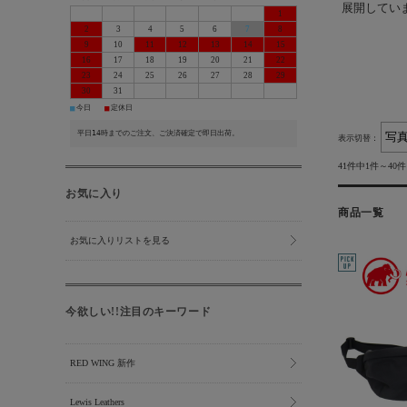
展開してい
1
2
3
4
5
6
7
8
9
10
11
12
13
14
15
16
17
18
19
20
21
22
23
24
25
26
27
28
29
30
31
■
■
今日
定休日
平日14時までのご注文、ご決済確定で即日出荷。
表示切替：
41件中1件～40
お気に入り
商品一覧
お気に入りリストを見る
今欲しい!!注目のキーワード
RED WING 新作
Lewis Leathers