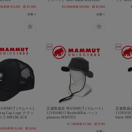
MMT010
ックパック 0001 black MMT004
ッグ 0001
00
(本体 ¥13,000、税 ¥1,300)
¥22,000
(本体 ¥20,000、税 ¥2,000)
在庫 ○
在庫 ○
AMMUT (マムート)
正規取扱店 MAMMUT (マムート)
正規取扱店
Crag Cap Logo クラッ
1119104613 RunboldHat ハット
1119101
ゴ 0001BLACK
phantom MMT033
black MM
¥7,700
(本体 ¥7,000、税 ¥700)
6,050
(本体 ¥5,500、税 ¥550)
在庫 ×