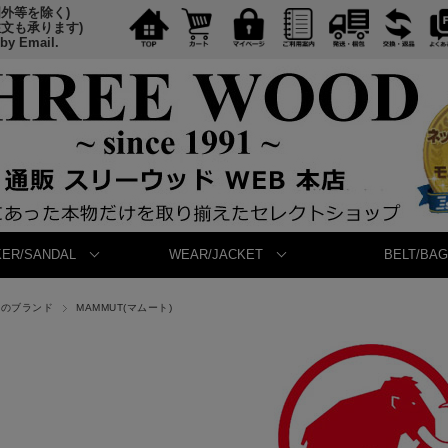
国外等を除く)
注文も承ります)
 by Email.
ER/SANDAL
WEAR/JACKET
BELT/BAG
他のブランド
MAMMUT(マムート)