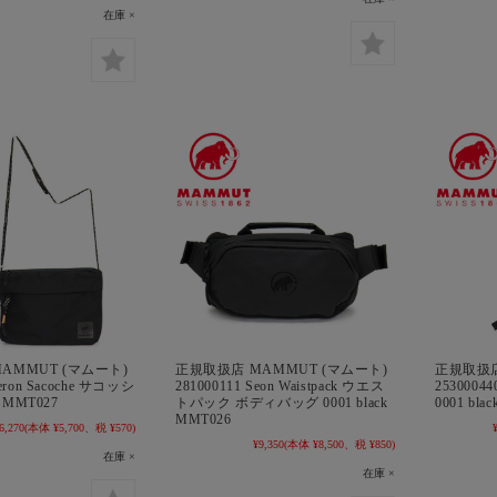
在庫 ×
AMMUT (マムート)
正規取扱店 MAMMUT (マムート)
正規取扱店
Xeron Sacoche サコッシ
281000111 Seon Waistpack ウエス
2530004
k MMT027
トパック ボディバッグ 0001 black
0001 bla
MMT026
6,270
(本体 ¥5,700、税 ¥570)
¥9,350
(本体 ¥8,500、税 ¥850)
在庫 ×
在庫 ×