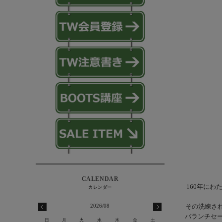
160年に
2026/08
その洗練さ
バランチセ
日
月
火
水
木
金
土