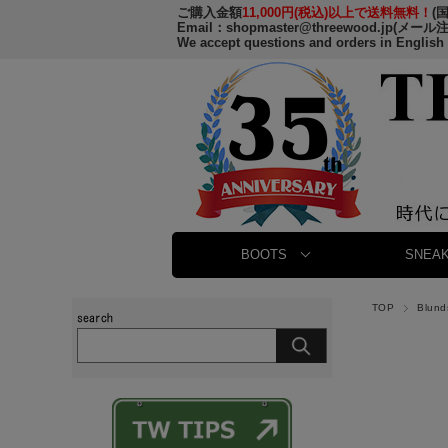
ご購入金額
11,000円(税込)以上で送料無料！
(
Email：
shopmaster@threewood.jp
(メール
We accept questions and orders in English
BOOTS
SNEAK
TOP
Blun