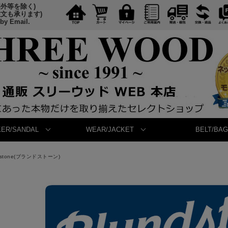
国外等を除く)
注文も承ります)
 by Email.
ER/SANDAL
WEAR/JACKET
BELT/BAG
dstone(ブランドストーン)