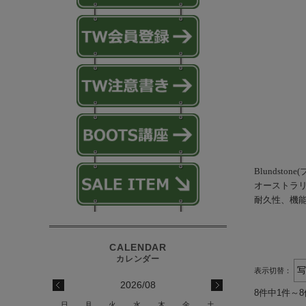
Blundsto
オーストラ
耐久性、機
表示切替：
2026/08
8件中1件～
日
月
火
水
木
金
土