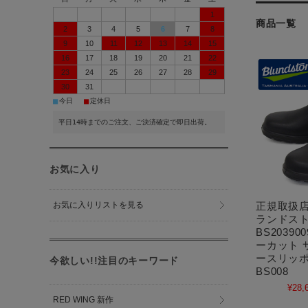
1
商品一覧
2
3
4
5
6
7
8
9
10
11
12
13
14
15
16
17
18
19
20
21
22
23
24
25
26
27
28
29
30
31
■
■
今日
定休日
平日14時までのご注文、ご決済確定で即日出荷。
お気に入り
正規取扱店 B
お気に入りリストを見る
ランドスト
BS20390
ーカット 
ースリッポ
今欲しい!!注目のキーワード
BS008
¥28,
RED WING 新作