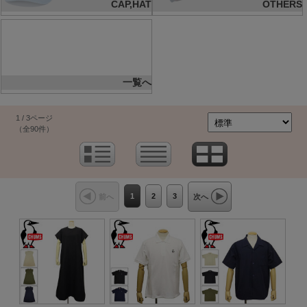
CAP,HAT
OTHERS
一覧へ
1 / 3ページ
（全90件）
1
2
3
前へ
次へ