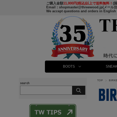
ご購入金額
11,000円(税込)以上で送料無料！
(
Email：
shopmaster@threewood.jp
(メール
We accept questions and orders in English
BOOTS
SNEAK
TOP
BIR