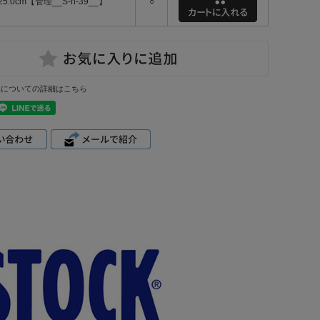
25.0cm【管理__S-n-39__】
○
換についての詳細はこちら