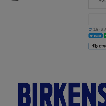
39-約
返品・交