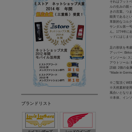
それはフット
ルの生みの親
きの言葉。つ
能美であるとい
革新的なコルク
サンダル第一
ん。1774年
ッドにはじま
足の形状を考
アッパー: Birko
インソール: 
アウトソール: E
詳細: 2個の
“Made in Germ
※ご覧頂くWE
※天然素材使用
風合いとなり
※本体、イン
ブランドリスト
ルイスレザーズ
レッドウイング