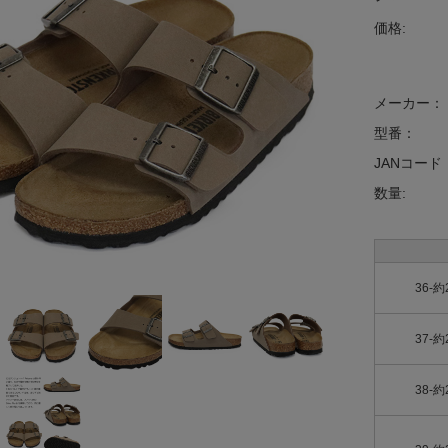
価格:
メーカー：
型番：
JANコード
数量:
36-約
37-約
38-約