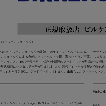
TOCK(ビルケンシュトック)
ed By Nature. ビルケンシュトックの足跡、それはフットベッドにある。 
ケンシュトックによる自然のフットベッドを振り返ったときの言葉。 つまり
ということ。 1900年代当初、木製や金属製のフットベッドが常識だった頃
0年代初頭にサンダル第一号が生まれました。現代でもさらなる履き心地の向上
余年にもわたる足跡は、フッドベッドにはじまり、未来もなおフットベッドと
商品仕様
CK (ビルケンシュトック)Designed By Nature.ビルケンシュトックの足跡、
製品名: