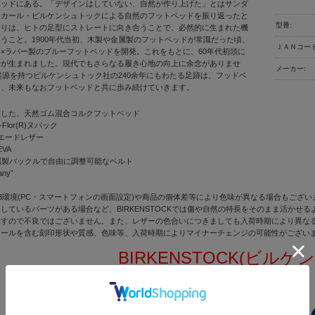
ベッドにある。「デザインはしていない、自然が作り上げた」とはサンダ
＝カール・ビルケンシュトックによる自然のフットベッドを振り返ったと
型番:
まりは、ヒトの足型にストレートに向き合うことで、必然的に生まれた機
うこと。1900年代当初、木製や金属製のフットベッドが常識だった頃、
ＪＡＮコード
×ラバー製のブルーフットベッドを開発。これをもとに、60年代初頭に
号が生まれました。現代でもさらなる履き心地の向上に余念がありませ
メーカー:
に起源を持つビルケンシュトック社の240余年にもわたる足跡は、フッドベ
り、未来もなおフットベッドと共に歩み続けていきます。
慮した、天然ゴム混合コルクフットベッド
-Flor(R)ヌバック
スエードレザー
VA
金属製バックルで自由に調整可能なベルト
any”
B環境(PC・スマートフォンの画面設定)や商品の個体差等により色味が異なる場合もござい
しているパーツがある場合など、BIRKENSTOCKでは傷や自然の特長をそのまま活か
ますので不良ではございません。また、レザーの色合いにつきましても入荷時期により異な
ソールを含む刻印形状や質感、色味等、入荷時期によりマイナーチェンジの可能性がござい
BIRKENSTOCK(ビル
正規取扱店