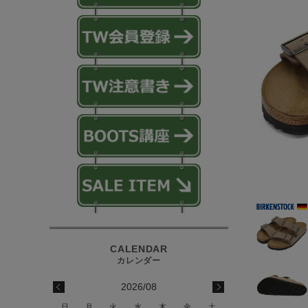
2026/08
日
月
火
水
木
金
土