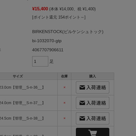
¥15,400
(本体 ¥14,000、税 ¥1,400)
[ポイント還元 154ポイント～]
BIRKENSTOCK(ビルケンシュトック)
bi-1032070-gtp
：
4067707906611
足
サイズ
在庫
購入
23.0cm【管理__S-n-36__】
×
24.0cm【管理__S-n-37__】
×
24.5cm【管理__S-n-38__】
×