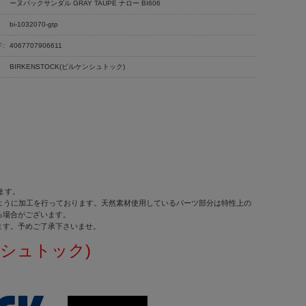
ーヌバックサンダル GRAY TAUPE ナロー BI606
bi-1032070-gtp
:
4067707906611
BIRKENSTOCK(ビルケンシュトック)
ます。
せるように加工を行っております。天然素材使用しているパーツ部分は特性上の
る場合がございます。
ます。予めご了承下さいませ。
ケンシュトック)