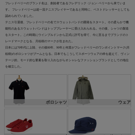
フレッドペリーのブランド名は、創始者であるフレデリック･ジョン･ペリーから来ていま
す。 フレッドペリーは超一流テニスプレイヤーであると同時に、ベストドレッサーとしても
認められていました。
テニス引退後、フレッドペリーの名でスウェットバンドの開発をスタート。その柔らかで機
能性のあるスウェットバンドはトッププレーヤーに受け入れられる。その後、シャツの製造
をスタート。この時期にウインブルドンから正式に許可を得て、今に至るまでブランドのト
レードマークとなる、月桂樹のマークが生まれた。
日本には70年代に上陸、その後80年、90年と何度がフレッドペリーのワンポイントマーク(月
桂樹)のポロシャツがブームとなる。日本でもこうしてスポーツウェアの枠を超えて、ヴィン
テージ的、モード的な要素を取り入れながらオシャレなファッションブランドとしての地位
を確立した。
ポロシャツ
ウェア