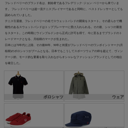
フレッドペリーのブランド名は、創始者であるフレデリック･ジョン･ペリーから来ていま
す。 フレッドペリーは超一流テニスプレイヤーであると同時に、ベストドレッサーとしても
認められていました。
テニス引退後、フレッドペリーの名でスウェットバンドの開発をスタート。その柔らかで機
能性のあるスウェットバンドはトッププレーヤーに受け入れられる。その後、シャツの製造
をスタート。この時期にウインブルドンから正式に許可を得て、今に至るまでブランドのト
レードマークとなる、月桂樹のマークが生まれた。
日本には70年代に上陸、その後80年、90年と何度がフレッドペリーのワンポイントマーク(月
桂樹)のポロシャツがブームとなる。日本でもこうしてスポーツウェアの枠を超えて、ヴィン
テージ的、モード的な要素を取り入れながらオシャレなファッションブランドとしての地位
を確立した。
ポロシャツ
ウェア