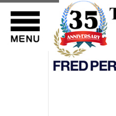
TOP
>
FRED PERRY(フレッドペリー)
>
ポロシャツ
sale セール 正規取扱店 FRED PERRY (フレッドペリー) M8559 TIPP