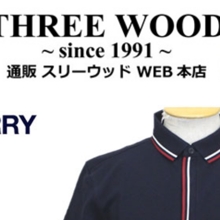
ED PLACKET POLO SHIRT ティップライン プラケット ポロシャツ 全3色 FP45