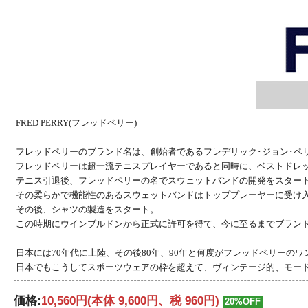
FRED PERRY(フレッドペリー)
フレッドペリーのブランド名は、創始者であるフレデリック･ジョン･ペ
フレッドペリーは超一流テニスプレイヤーであると同時に、ベストドレ
テニス引退後、フレッドペリーの名でスウェットバンドの開発をスター
その柔らかで機能性のあるスウェットバンドはトッププレーヤーに受け
その後、シャツの製造をスタート。
この時期にウインブルドンから正式に許可を得て、今に至るまでブラン
日本には70年代に上陸、その後80年、90年と何度がフレッドペリーの
日本でもこうしてスポーツウェアの枠を超えて、ヴィンテージ的、モー
価格:
10,560円
(本体 9,600円、税 960円)
20%OFF