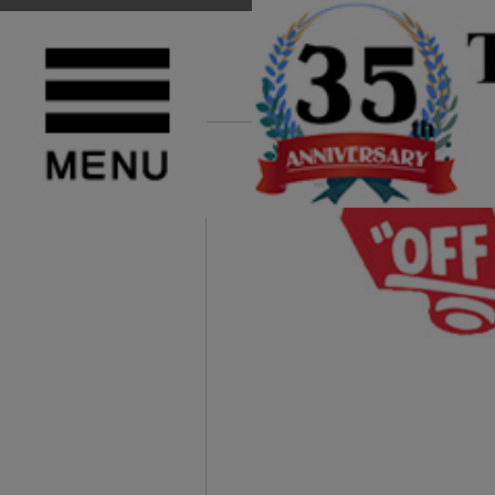
TOP
>
VANS(ヴァンズ)
>
Others(その他)
NEW
PICK UP
正規取扱店 VANS (ヴァンズ バンズ) VN0009QCBKA Knu Skool ニュース