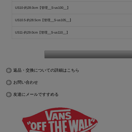
US10-約28.0cm【管理__S-us100__】
US10.5-約28.5cm【管理__S-us105__】
US11-約29.0cm【管理__S-us110__】
返品・交換についての詳細はこちら
お問い合わせ
友達にメールですすめる