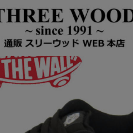
クール スニーカー BlackxBlack VN615