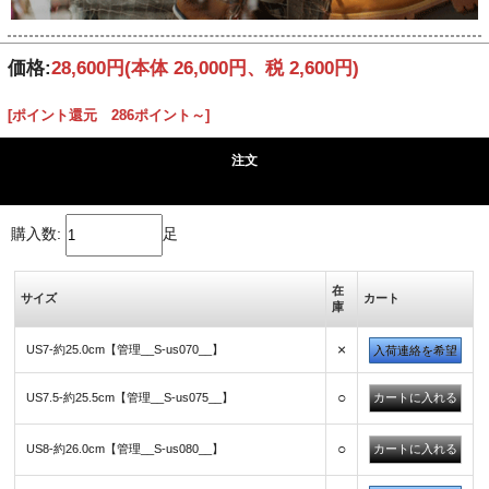
価格:
28,600円
(本体 26,000円、税 2,600円)
[ポイント還元 286ポイント～]
注文
購入数:
足
在
サイズ
カート
庫
×
US7-約25.0cm【管理__S-us070__】
入荷連絡を希望
○
US7.5-約25.5cm【管理__S-us075__】
○
US8-約26.0cm【管理__S-us080__】