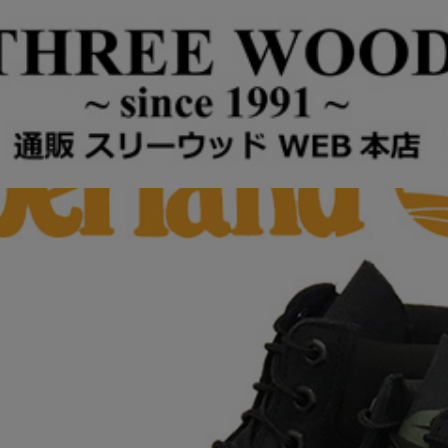
RUBBER CUP BOOTS WP 6インチプレミアムウォータープルーフブーツ Black T