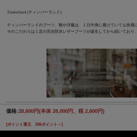
Timberland (ティンバーランド)
ティンバーランドのブーツ、靴や洋服は、１日中身に着けていても快適
そのこだわりは１足の完全防水レザーブーツが誕生してから続いており
価格:
28,600円
(本体 26,000円、税 2,600円)
[ポイント還元 286ポイント～]