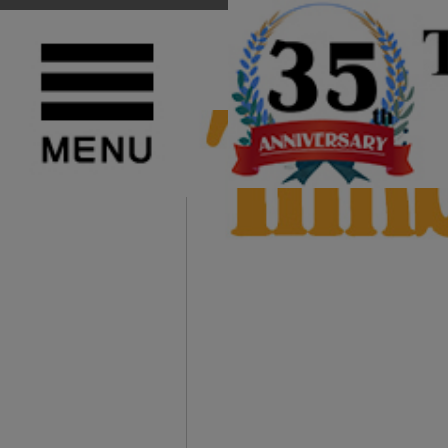
TOP
>
Timberland(ティンバーランド)
>
6インチブーツ
正規取扱店 Timberland (ティンバーランド) A5UYW 6in PREMIUM 