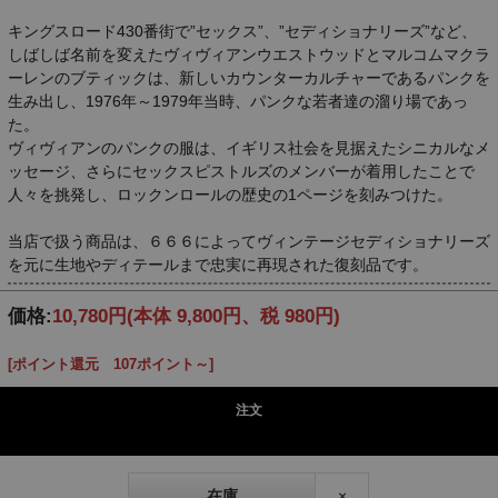
キングスロード430番街で”セックス”、”セディショナリーズ”など、
しばしば名前を変えたヴィヴィアンウエストウッドとマルコムマクラ
ーレンのブティックは、新しいカウンターカルチャーであるパンクを
生み出し、1976年～1979年当時、パンクな若者達の溜り場であっ
た。
ヴィヴィアンのパンクの服は、イギリス社会を見据えたシニカルなメ
ッセージ、さらにセックスピストルズのメンバーが着用したことで
人々を挑発し、ロックンロールの歴史の1ページを刻みつけた。
当店で扱う商品は、６６６によってヴィンテージセディショナリーズ
を元に生地やディテールまで忠実に再現された復刻品です。
価格:
10,780円
(本体 9,800円、税 980円)
[ポイント還元 107ポイント～]
注文
在庫
×