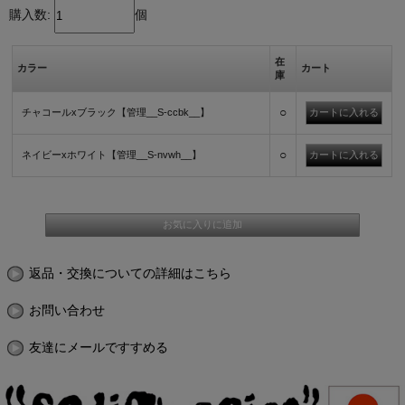
購入数:
個
在
カラー
カート
庫
○
チャコールxブラック【管理__S-ccbk__】
○
ネイビーxホワイト【管理__S-nvwh__】
返品・交換についての詳細はこちら
お問い合わせ
友達にメールですすめる