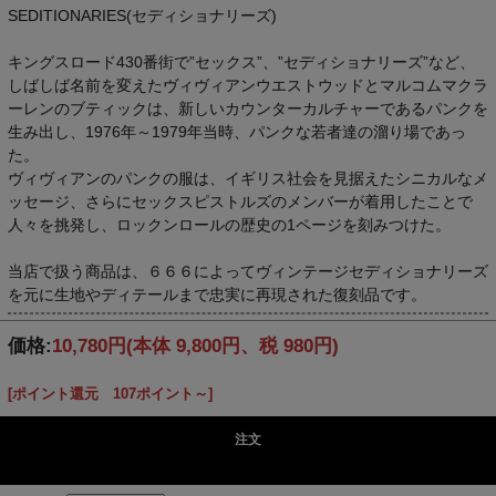
SEDITIONARIES(セディショナリーズ)
キングスロード430番街で”セックス”、”セディショナリーズ”など、
しばしば名前を変えたヴィヴィアンウエストウッドとマルコムマクラ
ーレンのブティックは、新しいカウンターカルチャーであるパンクを
生み出し、1976年～1979年当時、パンクな若者達の溜り場であっ
た。
ヴィヴィアンのパンクの服は、イギリス社会を見据えたシニカルなメ
ッセージ、さらにセックスピストルズのメンバーが着用したことで
人々を挑発し、ロックンロールの歴史の1ページを刻みつけた。
当店で扱う商品は、６６６によってヴィンテージセディショナリーズ
を元に生地やディテールまで忠実に再現された復刻品です。
価格:
10,780円
(本体 9,800円、税 980円)
[ポイント還元 107ポイント～]
注文