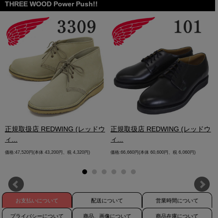
THREE WOOD Power Push!!
.
正規取扱店 REDWING (レッドウ
正規取扱店 REDWING (レッドウ
ィ...
ィ...
価格:47,520円(本体 43,200円、税 4,320円)
価格:66,660円(本体 60,600円、税 6,060円)
お支払いについて
配送について
営業時間について
プライバシーについて
商品、画像について
商品在庫について