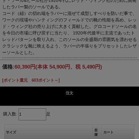
ド・ソール&ヒール社が1920年代にレッド・ウィング社のために開発
したラバー製のソールである。
コード（紐）の切れ端をラバーに混ぜて成型しすべりを防いだ事で、
ワークの現場やハンティングのフィールドでの靴の性能を高め、レッ
ド・ウィング社の売り上げに大きく貢献した。グロコードソールの名
を今日の市場に呼び戻すに当たり、 1920年代後半に主流であったト
レッドパターンを取り入れ、このソールの全盛期の雰囲気を漂わせる
クラシックな靴に映えるよう、ラバーの半張りをプリセットしたレザ
ーソールとした。
価格:
60,390円
(本体 54,900円、税 5,490円)
[ポイント還元 603ポイント～]
注文
購入数:
足
在
サイズ
カート
庫