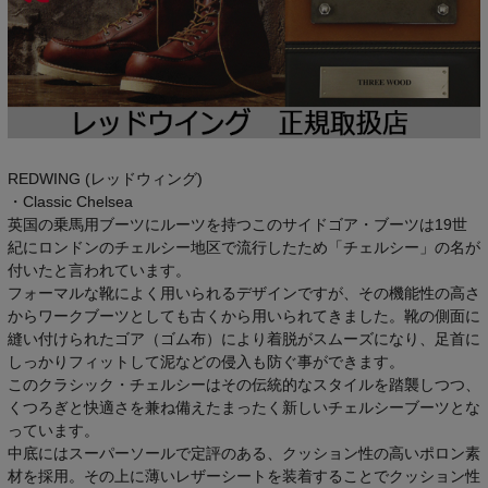
REDWING (レッドウィング)
・Classic Chelsea
英国の乗馬用ブーツにルーツを持つこのサイドゴア・ブーツは19世
紀にロンドンのチェルシー地区で流行したため「チェルシー」の名が
付いたと言われています。
フォーマルな靴によく用いられるデザインですが、その機能性の高さ
からワークブーツとしても古くから用いられてきました。靴の側面に
縫い付けられたゴア（ゴム布）により着脱がスムーズになり、足首に
しっかりフィットして泥などの侵入も防ぐ事ができます。
このクラシック・チェルシーはその伝統的なスタイルを踏襲しつつ、
くつろぎと快適さを兼ね備えたまったく新しいチェルシーブーツとな
っています。
中底にはスーパーソールで定評のある、クッション性の高いポロン素
材を採用。その上に薄いレザーシートを装着することでクッション性