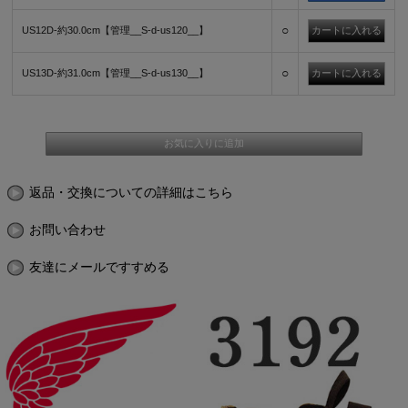
○
US12D-約30.0cm【管理__S-d-us120__】
○
US13D-約31.0cm【管理__S-d-us130__】
返品・交換についての詳細はこちら
お問い合わせ
友達にメールですすめる