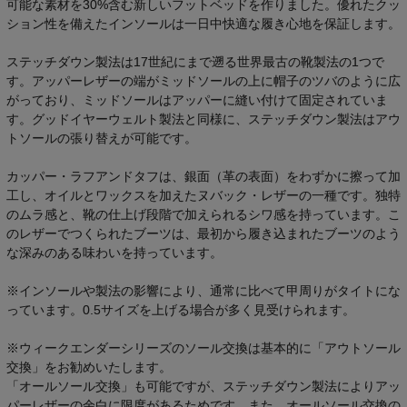
可能な素材を30%含む新しいフットベッドを作りました。優れたクッ
ション性を備えたインソールは一日中快適な履き心地を保証します。
ステッチダウン製法は17世紀にまで遡る世界最古の靴製法の1つで
す。アッパーレザーの端がミッドソールの上に帽子のツバのように広
がっており、ミッドソールはアッパーに縫い付けて固定されていま
す。グッドイヤーウェルト製法と同様に、ステッチダウン製法はアウ
トソールの張り替えが可能です。
カッパー・ラフアンドタフは、銀面（革の表面）をわずかに擦って加
工し、オイルとワックスを加えたヌバック・レザーの一種です。独特
のムラ感と、靴の仕上げ段階で加えられるシワ感を持っています。こ
のレザーでつくられたブーツは、最初から履き込まれたブーツのよう
な深みのある味わいを持っています。
※インソールや製法の影響により、通常に比べて甲周りがタイトにな
っています。0.5サイズを上げる場合が多く見受けられます。
※ウィークエンダーシリーズのソール交換は基本的に「アウトソール
交換」をお勧めいたします。
「オールソール交換」も可能ですが、ステッチダウン製法によりアッ
パーレザーの余白に限度があるためです。また、オールソール交換の