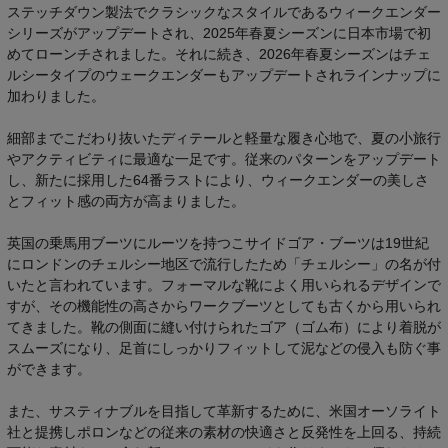
ステッチダウン製法でクラシックなスタイルであるウィークエンダー
シリーズがアップデートされ、2025年春夏シーズンに日本市場で初
めてローンチされました。それに続き、2026年春夏シーズンはチェ
ルシータイプのウェークエンダーもアップデートされラインナップに
加わりました。
細部までこだわり抜いたディテールと軽量な履き心地で、夏の小旅行
やアクティビティに最適な一足です。従来のパターンをアップデート
し、新たに採用した64番ラストにより、ウィークエンダーの美しさ
とフィット感の両方が高まりました。
英国の乗馬用ブーツにルーツを持つこサイドゴア・ブーツは19世紀
にロンドンのチェルシー地区で流行したため「チェルシー」の名が付
いたと言われています。フォーマルな靴によく用いられるデザインで
すが、その機能性の高さからワークブーツとしても古くから用いられ
てきました。靴の側面に縫い付けられたゴア（ゴム布）により着脱が
スムーズになり、足首にしっかりフィットして泥などの侵入も防ぐ事
ができます。
また、サスティナブルを目指して革新するために、米国オーソライト
社と提携しポロンなどの従来の素材の快適さと反発性を上回る、持続