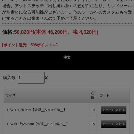
場合、アウトステッチ（出し縫い糸）の色が白になり、ミッドソール
が別素材になる可能性がございます。他のソールへのカスタムもお受
けすることが出来ませんので予めご了承ください。
価格:
50,820円
(本体 46,200円、税 4,620円)
[ポイント還元 508ポイント～]
注文
購入数:
足
在
サイズ
カート
庫
○
US7D-約25.0cm【管理__S-d-us070__】
○
US7.5D-約25.5cm【管理__S-d-us075__】