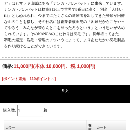
ガ」はヒマラヤ山脈にある「ナンガ・パルバット」に由来しています。
ナンガ・パルバットは標高8126mで世界で9番目に高く、別名「人喰い
山」とも恐れられ、今までにたくさんの遭難者を出してきた登頂が困難
な山のことを指し、その社名には創業者横田晃の「困難だからこそやっ
てやろう、みんなが登らんとこを登ったろうという」という思いが込め
られています。そのNANGAのこだわりは羽毛です。長年培ってきた、
羽毛の選定・洗毛・管理のノウハウによって、よりあたたかい羽毛製品
を作り続けることができています。
価格:
11,000円
(本体 10,000円、税 1,000円)
[ポイント還元 110ポイント～]
注文
購入数:
着
在
カラー
カート
庫