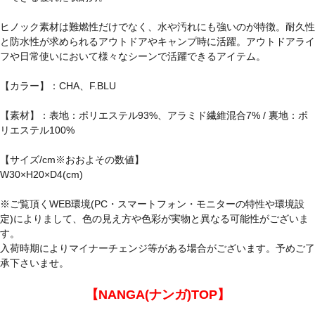
ヒノック素材は難燃性だけでなく、水や汚れにも強いのが特徴。耐久性
と防水性が求められるアウトドアやキャンプ時に活躍。アウトドアライ
フや日常使いにおいて様々なシーンで活躍できるアイテム。
【カラー】：CHA、F.BLU
【素材】：表地：ポリエステル93%、アラミド繊維混合7% / 裏地：ポ
リエステル100%
【サイズ/cm※おおよその数値】
W30×H20×D4(cm)
※ご覧頂くWEB環境(PC・スマートフォン・モニターの特性や環境設
定)によりまして、色の見え方や色彩が実物と異なる可能性がございま
す。
入荷時期によりマイナーチェンジ等がある場合がございます。予めご了
承下さいませ。
【NANGA(ナンガ)TOP】