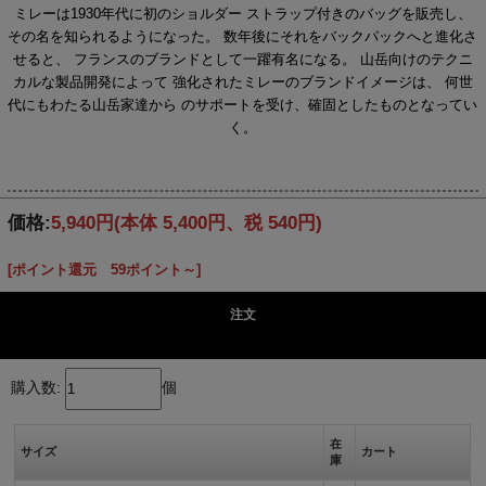
ミレーは1930年代に初のショルダー ストラップ付きのバッグを販売し、
その名を知られるようになった。 数年後にそれをバックパックへと進化さ
せると、 フランスのブランドとして一躍有名になる。 山岳向けのテクニ
カルな製品開発によって 強化されたミレーのブランドイメージは、 何世
代にもわたる山岳家達から のサポートを受け、確固としたものとなってい
く。
価格:
5,940円
(本体 5,400円、税 540円)
[ポイント還元 59ポイント～]
注文
購入数:
個
在
サイズ
カート
庫