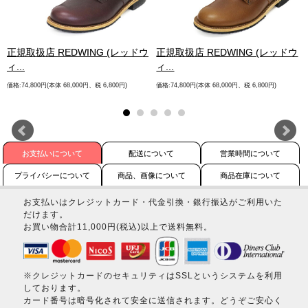
.
正規取扱店 REDWING (レッドウ
正規取扱店 REDWING (レッドウ
ィ...
ィ...
価格:74,800円(本体 68,000円、税 6,800円)
価格:74,800円(本体 68,000円、税 6,800円)
お支払いについて
配送について
営業時間について
プライバシーについて
商品、画像について
商品在庫について
お支払いはクレジットカード・代金引換・銀行振込がご利用いた
だけます。
お買い物合計11,000円(税込)以上で送料無料。
※クレジットカードのセキュリティはSSLというシステムを利用
しております。
カード番号は暗号化されて安全に送信されます。どうぞご安心く