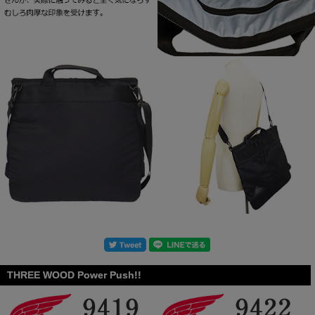
THREE WOOD Power Push!!