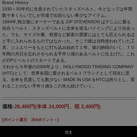
Brand History
1930～50年代に生産されていたスタッズベルト。今となっては年間
数十本くらいでしか市場で出回らない希少なアイテム。
1994年,独立後にオーナーである ZIP STEVENSON はデニムに最も
似合うベルト、スタッズベルトに全米を巡るバイイングにより出会っ
た。でも、サイズや量、程度など顧客の需要にはとても応えられるほ
ど手に入れられるものではなかった。そこで彼は当時使われていた工
具、ジュエリーをもとに打ち込み始めて１年、彼の納得のいく、７０
年間の月日を忘れさせられる手作り感のあるベルトに仕上げた。これ
がZIPとベルトのスタートである。
それから５年後の2000年より、HOLLYWOOD TRADING COMPANY
(HTC)として、世界各国に愛されるベルトブランドとして現在に至
る。全米を見渡しても数少ない MADE IN USA をHTCは誇りとし、変
わることのない手作り感をこの先も続けていく。
価格:
26,400円
(本体 24,000円、税 2,400円)
[ポイント還元 264ポイント～]
注文