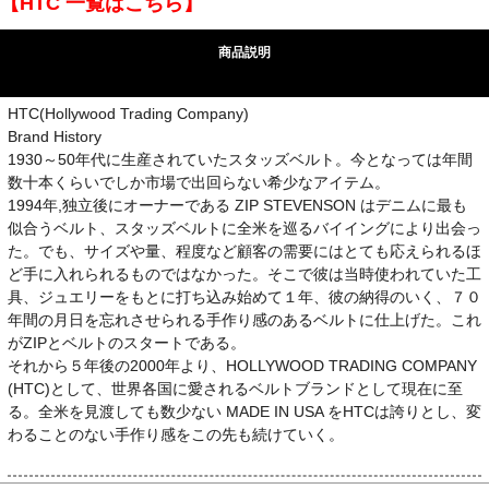
【HTC 一覧はこちら】
商品説明
HTC(Hollywood Trading Company)
Brand History
1930～50年代に生産されていたスタッズベルト。今となっては年間
数十本くらいでしか市場で出回らない希少なアイテム。
1994年,独立後にオーナーである ZIP STEVENSON はデニムに最も
似合うベルト、スタッズベルトに全米を巡るバイイングにより出会っ
た。でも、サイズや量、程度など顧客の需要にはとても応えられるほ
ど手に入れられるものではなかった。そこで彼は当時使われていた工
具、ジュエリーをもとに打ち込み始めて１年、彼の納得のいく、７０
年間の月日を忘れさせられる手作り感のあるベルトに仕上げた。これ
がZIPとベルトのスタートである。
それから５年後の2000年より、HOLLYWOOD TRADING COMPANY
(HTC)として、世界各国に愛されるベルトブランドとして現在に至
る。全米を見渡しても数少ない MADE IN USA をHTCは誇りとし、変
わることのない手作り感をこの先も続けていく。