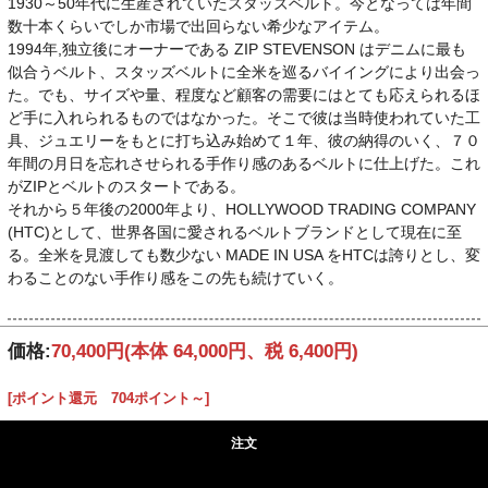
1930～50年代に生産されていたスタッズベルト。今となっては年間
数十本くらいでしか市場で出回らない希少なアイテム。
1994年,独立後にオーナーである ZIP STEVENSON はデニムに最も
似合うベルト、スタッズベルトに全米を巡るバイイングにより出会っ
た。でも、サイズや量、程度など顧客の需要にはとても応えられるほ
ど手に入れられるものではなかった。そこで彼は当時使われていた工
具、ジュエリーをもとに打ち込み始めて１年、彼の納得のいく、７０
年間の月日を忘れさせられる手作り感のあるベルトに仕上げた。これ
がZIPとベルトのスタートである。
それから５年後の2000年より、HOLLYWOOD TRADING COMPANY
(HTC)として、世界各国に愛されるベルトブランドとして現在に至
る。全米を見渡しても数少ない MADE IN USA をHTCは誇りとし、変
わることのない手作り感をこの先も続けていく。
価格:
70,400円
(本体 64,000円、税 6,400円)
[ポイント還元 704ポイント～]
注文