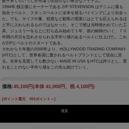
数十本くらいでしか市場で出回らない希少なアイテム。
1994年,独立後にオーナーである ZIP STEVENSON はデニムに最も
似合うベルト、スタッズベルトに全米を巡るバイイングにより出会っ
た。でも、サイズや量、程度など顧客の需要にはとても応えられるほ
ど手に入れられるものではなかった。そこで彼は当時使われていた工
具、ジュエリーをもとに打ち込み始めて１年、彼の納得のいく、７０
年間の月日を忘れさせられる手作り感のあるベルトに仕上げた。これ
がZIPとベルトのスタートである。
それから５年後の2000年より、HOLLYWOOD TRADING COMPANY
(HTC)として、世界各国に愛されるベルトブランドとして現在に至
る。全米を見渡しても数少ない MADE IN USA をHTCは誇りとし、変
わることのない手作り感をこの先も続けていく。
価格:
45,100円
(本体 41,000円、税 4,100円)
[ポイント還元 451ポイント～]
注文