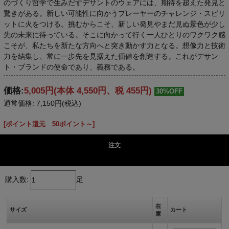
のづくり哲学で生みだすデサントのウェアには、期待を超えた発見と
驚きがある。新しい可能性に向かうプレーヤーのチャレンジ・スピリ
ットに火をつける。挑むからこそ、新しい発見やまだ見ぬ景色が少し
先の未来に待っている。そこに向かって行く一人ひとりのワクワク感
こそが、私たちを新たな方向へと突き動かす力となる。想像力と技術
力を結集し、常に一歩先を見据えた価値を創造する。これがデサン
ト・ブランドの使命であり、義務である。
価格:
5,005円
(本体 4,550円、税 455円)
30%OFF
通常価格: 7,150円(税込)
[ポイント還元 50ポイント～]
注文
購入数:
足
在
サイズ
カート
庫