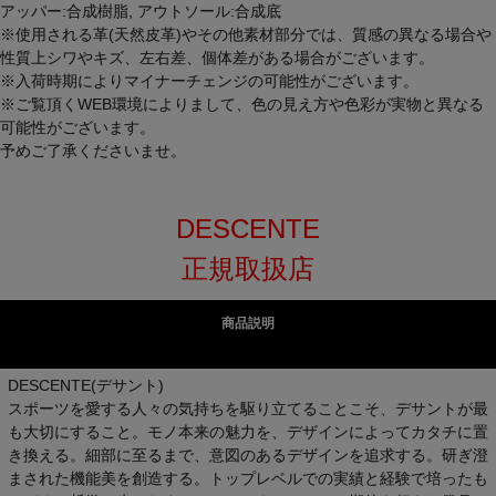
アッパー:合成樹脂, アウトソール:合成底
※使用される革(天然皮革)やその他素材部分では、質感の異なる場合や
性質上シワやキズ、左右差、個体差がある場合がございます。
※入荷時期によりマイナーチェンジの可能性がございます。
※ご覧頂くWEB環境によりまして、色の見え方や色彩が実物と異なる
可能性がございます。
予めご了承くださいませ。
DESCENTE
正規取扱店
商品説明
DESCENTE(デサント)
スポーツを愛する人々の気持ちを駆り立てることこそ、デサントが最
も大切にすること。モノ本来の魅力を、デザインによってカタチに置
き換える。細部に至るまで、意図のあるデザインを追求する。研ぎ澄
まされた機能美を創造する。トップレベルでの実績と経験で培ったも