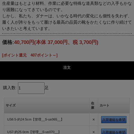
生産量はもとより材料、作業に必要な特殊な道具類などの入手もかな
り困難になってきているのです。
しかし、私たち、ダナーは、いかなる時代の変化にも個性を失わず、
履く人が誇りをもって履ける最高の品質の靴をかたくなに作り続けて
いきたいと考えています。
価格:
40,700円
(本体 37,000円、税 3,700円)
[ポイント還元 407ポイント～]
注文
購入数:
足
在
サイズ
カート
庫
×
US6.5-約24.5cm【管理__S-us065__】
入荷連絡を希望
×
US7-約25.0cm【管理__S-us070__】
入荷連絡を希望