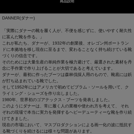
商品説明
DANNER(ダナー)
「実際にダナーの靴を履く人が、不便を感じずに、使いやすく耐久性
に富んだ靴を作る。」
これが私たち、ダナーが、1932年の創業後、オレゴン州ポートラン
ドに本拠地を移し現在に至るまで、変わることなく持ち続けている靴
づくりの信念です。
そのためには大量生産の単純作業を極力避けて、厳選された素材を丹
念に手作業で作り上げることが大切であると考えています。
ダナーが、最初に作ったブーツは森林伐採人用のもので、靴底には鋲
が打ち込まれている靴でした。
そして1952年にはアメリカで初めてビブラム・ソールを用いて、ク
ライミング・シューズを作り出しました。
1980年、世界初のゴアテックス・ブーツを発表しました。
このようにダナーは、常に履く人の業種や使われ方を考えて、 それ
ぞれの現場で本当に実力を発揮するヘビーデューティーな靴を作り続
けてきました。
現在の市場において、マスプロダクションによる画一化の波に抵抗す
る靴づくりを続けるには様々な問題があります。