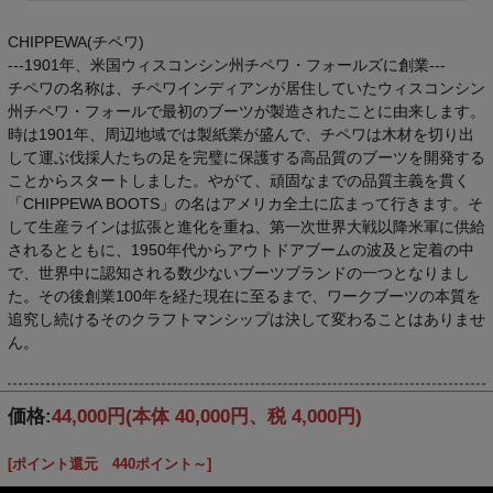
CHIPPEWA(チペワ)
---1901年、米国ウィスコンシン州チペワ・フォールズに創業---
チペワの名称は、チペワインディアンが居住していたウィスコンシン
州チペワ・フォールで最初のブーツが製造されたことに由来します。
時は1901年、周辺地域では製紙業が盛んで、チペワは木材を切り出
して運ぶ伐採人たちの足を完璧に保護する高品質のブーツを開発する
ことからスタートしました。やがて、頑固なまでの品質主義を貫く
「CHIPPEWA BOOTS」の名はアメリカ全土に広まって行きます。そ
して生産ラインは拡張と進化を重ね、第一次世界大戦以降米軍に供給
されるとともに、1950年代からアウトドアブームの波及と定着の中
で、世界中に認知される数少ないブーツブランドの一つとなりまし
た。その後創業100年を経た現在に至るまで、ワークブーツの本質を
追究し続けるそのクラフトマンシップは決して変わることはありませ
ん。
価格:
44,000円
(本体 40,000円、税 4,000円)
[ポイント還元 440ポイント～]