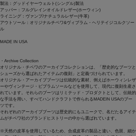
製法：グッドイヤーウェルト(シングル)製法
アッパー：フルグレインオイルドレザー(ホーウィン)
ライニング：ヴァンプ/ナチュラルレザー(牛革)
アウトソール：オリジナルチペワ&ヴィブラム・ヘリテイジコルクソー
ル
MADE IN USA
・Archive Collection
オリジナル・チペワのアーカイブコレクションは、「歴史的なブーツと
シューズから選ばれたアイテムの復刻」と定義づけられています。
オリジナル・アーカイブブーツは伝統的な素材、例えばホーウィンレザ
ーやヴィンテージ・ビブラムソールなどを使用して、現代に復刻生産さ
れています。それらのブーツはリミテッド・プロダクトとして、伝統的
な手法を用い、すべてハンドクラフトで作られるMADEIN USAのブー
ツです。
それぞれのアーカイブブーツは歴史的にもユニークで、名だたるアイテ
ムがチペワ社のブランドヒストリーの中から選ばれています。
※天然の皮革を使用しているため、合成皮革の製品と違い、色斑、細か