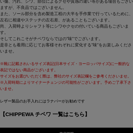
い傷、汚れ、シワ、部位によるクセや質感の違い等がある場合もござい
ますが、不良品ではございません。
また、ソール部分を含め製造工程の大半を手作業で行っているために、
左右に相違やステッチの左右差、があることもございます。
尚、入荷時よりシャフト等にシワやクセの付いている商品もございま
す。
そしてこれこそがチペワならではの"味"でございます。
是非とも着用に応じてお客様それぞれに変化する"味"をお楽しみくださ
いませ。
※靴に記載されいるサイズ表記(日本サイズ・ヨーロッパサイズ)に一般的な
表記ではない商品がございます。
サイズをお選びいただく際は、弊社のサイズ表記欄をご参考くださいませ。
※入荷時期によりマイナーチェンジの可能性がございます。予めご了承下さ
いませ。
レザー製品のお手入れにはラナパーがお勧めです
【CHIPPEWA チペワ 一覧はこちら】