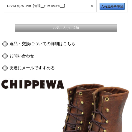
×
US8M-約25.0cm【管理__S-m-us080__】
入荷連絡を希望
返品・交換についての詳細はこちら
お問い合わせ
友達にメールですすめる