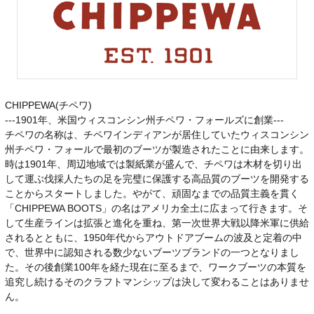
CHIPPEWA(チペワ)
---1901年、米国ウィスコンシン州チペワ・フォールズに創業---
チペワの名称は、チペワインディアンが居住していたウィスコンシン
州チペワ・フォールで最初のブーツが製造されたことに由来します。
時は1901年、周辺地域では製紙業が盛んで、チペワは木材を切り出
して運ぶ伐採人たちの足を完璧に保護する高品質のブーツを開発する
ことからスタートしました。やがて、頑固なまでの品質主義を貫く
「CHIPPEWA BOOTS」の名はアメリカ全土に広まって行きます。そ
して生産ラインは拡張と進化を重ね、第一次世界大戦以降米軍に供給
されるとともに、1950年代からアウトドアブームの波及と定着の中
で、世界中に認知される数少ないブーツブランドの一つとなりまし
た。その後創業100年を経た現在に至るまで、ワークブーツの本質を
追究し続けるそのクラフトマンシップは決して変わることはありませ
ん。