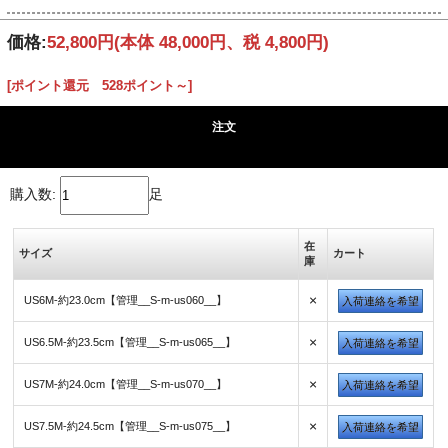
価格:
52,800円
(本体 48,000円、税 4,800円)
[ポイント還元 528ポイント～]
注文
購入数:
足
在
サイズ
カート
庫
×
US6M-約23.0cm【管理__S-m-us060__】
入荷連絡を希望
×
US6.5M-約23.5cm【管理__S-m-us065__】
入荷連絡を希望
×
US7M-約24.0cm【管理__S-m-us070__】
入荷連絡を希望
×
US7.5M-約24.5cm【管理__S-m-us075__】
入荷連絡を希望