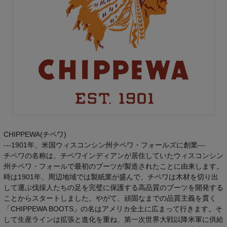
CHIPPEWA(チペワ)
---1901年、米国ウィスコンシン州チペワ・フォールズに創業---
チペワの名称は、チペワインディアンが居住していたウィスコンシン
州チペワ・フォールで最初のブーツが製造されたことに由来します。
時は1901年、周辺地域では製紙業が盛んで、チペワは木材を切り出
して運ぶ伐採人たちの足を完璧に保護する高品質のブーツを開発する
ことからスタートしました。やがて、頑固なまでの品質主義を貫く
「CHIPPEWA BOOTS」の名はアメリカ全土に広まって行きます。そ
して生産ラインは拡張と進化を重ね、第一次世界大戦以降米軍に供給