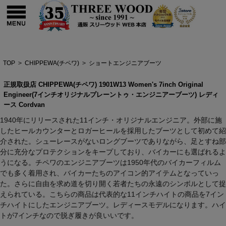
TOP
>
CHIPPEWA(チペワ)
>
ショートエンジニアブーツ
正規取扱店 CHIPPEWA(チペワ) 1901W13 Women's 7inch Original
Engineer(7インチオリジナルプレーントゥ・エンジニアーブーツ) レディ
ース Cordvan
1940年にリリースされた11インチ・オリジナルエンジニア。外部に施
したヒールカウンターとロガーヒールを採用したブーツとして初めて紹
介された。シューレースがないロングブーツでありながら、足とすね部
分に充分なプロテクションをキープしており、バイカーにも選ばれるよ
うになる。チペワのエンジニアブーツは1950年代のバイカーフィルム
でも多く着用され、バイカーたちのアイコン的アイテムとなっていっ
た。さらに自由を求め道を切り開く若者たちの永遠のシンボルとして捉
えられている。こちらの商品は代表的な11インチハイトの商品を7イン
チハイトにしたエンジニアブーツ。レディースモデルになります。ハイ
トが7インチなので脱ぎ履きが良いいです。