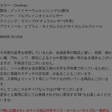
カラー：Cordvan
製法：グッドイヤーウェルト(シングル)製法
アッパー：フルグレインオイルドレザー
ライニング：ヴァンプ/ナチュラルレザー(牛革)
アウトソール：ビブラム・タイガムコルク/タイガムコルクヒール
MADE IN USA
※天然の皮革を使用しているため、合成皮革の製品と違い、色斑、細か
い傷、汚れ、シワ、部位によるクセや質感の違い等がある場合もござい
ますが、不良品ではございません。
また、ソール部分を含め製造工程の大半を手作業で行っているために、
左右に相違やステッチの左右差、があることもございます。
尚、入荷時よりシャフト等にシワやクセの付いている商品もございま
す。
そしてこれこそがチペワならではの"味"でございます。
是非とも着用に応じてお客様それぞれに変化する"味"をお楽しみくださ
いませ。
※靴に記載されいるサイズ表記(日本サイズ・ヨーロッパサイズ)に一般的な