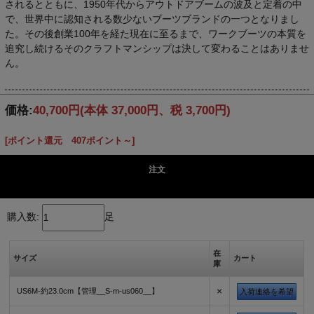
されるとともに、1950年代からアウトドアブームの波及と定着の中
で、世界中に認知される数少ないブーツブランドの一つとなりまし
た。その後創業100年を経た現在に至るまで、ワークブーツの本質を
追究し続けるそのクラフトマンシップは決して変わることはありませ
ん。
価格:
40,700円
(本体 37,000円、税 3,700円)
[ポイント還元 407ポイント～]
注文
購入数:
足
在
サイズ
カート
庫
×
US6M-約23.0cm【管理__S-m-us060__】
入荷連絡を希望