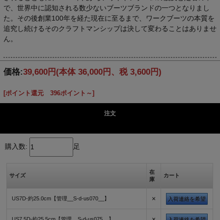
で、世界中に認知される数少ないブーツブランドの一つとなりまし
た。その後創業100年を経た現在に至るまで、ワークブーツの本質を
追究し続けるそのクラフトマンシップは決して変わることはありませ
ん。
価格:
39,600円
(本体 36,000円、税 3,600円)
[ポイント還元 396ポイント～]
注文
購入数:
足
在
サイズ
カート
庫
×
US7D-約25.0cm【管理__S-d-us070__】
入荷連絡を希望
×
US7.5D-約25.5cm【管理__S-d-us075__】
入荷連絡を希望