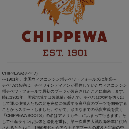
CHIPPEWA(チペワ)
---1901年、米国ウィスコンシン州チペワ・フォールズに創業---
チペワの名称は、チペワインディアンが居住していたウィスコンシン
州チペワ・フォールで最初のブーツが製造されたことに由来します。
時は1901年、周辺地域では製紙業が盛んで、チペワは木材を切り出
して運ぶ伐採人たちの足を完璧に保護する高品質のブーツを開発する
ことからスタートしました。やがて、頑固なまでの品質主義を貫く
「CHIPPEWA BOOTS」の名はアメリカ全土に広まって行きます。そ
して生産ラインは拡張と進化を重ね、第一次世界大戦以降米軍に供給
されるとともに、1950年代からアウトドアブームの波及と定着の中