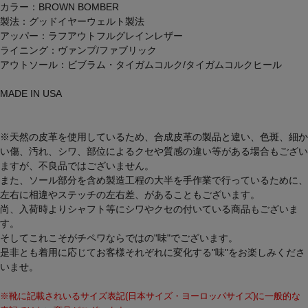
カラー：BROWN BOMBER
製法：グッドイヤーウェルト製法
アッパー：ラフアウトフルグレインレザー
ライニング：ヴァンプ/ファブリック
アウトソール：ビブラム・タイガムコルク/タイガムコルクヒール
MADE IN USA
※天然の皮革を使用しているため、合成皮革の製品と違い、色斑、細か
い傷、汚れ、シワ、部位によるクセや質感の違い等がある場合もござい
ますが、不良品ではございません。
また、ソール部分を含め製造工程の大半を手作業で行っているために、
左右に相違やステッチの左右差、があることもございます。
尚、入荷時よりシャフト等にシワやクセの付いている商品もございま
す。
そしてこれこそがチペワならではの"味"でございます。
是非とも着用に応じてお客様それぞれに変化する"味"をお楽しみくださ
いませ。
※靴に記載されいるサイズ表記(日本サイズ・ヨーロッパサイズ)に一般的な