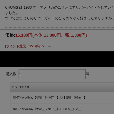
CHUMS は 1983 年、アメリカのユタ州にてリバーガイドを
ました。
すべてはひとりのリバーガイドのひらめきから始まったオリジナルリテ
価格:
15,180円
(本体 13,800円、税 1,380円)
[ポイント還元 151ポイント～]
購入数:
着
カラー/サイズ
N057Navy/Gray【管理__S-n057__】/M【管理__S-1m__】
N057Navy/Gray【管理__S-n057__】/L【管理__S-2l__】