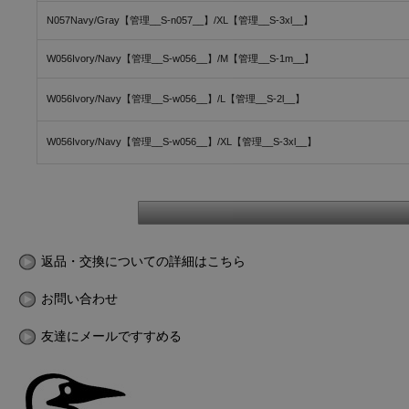
N057Navy/Gray【管理__S-n057__】/XL【管理__S-3xl__】
W056Ivory/Navy【管理__S-w056__】/M【管理__S-1m__】
W056Ivory/Navy【管理__S-w056__】/L【管理__S-2l__】
W056Ivory/Navy【管理__S-w056__】/XL【管理__S-3xl__】
返品・交換についての詳細はこちら
お問い合わせ
友達にメールですすめる