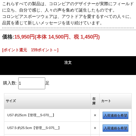
これらすべての製品は、コロンビアのデザイナーが実際にフィールド
に立ち、自分で感じ、人々の声を集めて誕生したものです。
コロンビアスポーツウェアは、アウトドアを愛するすべての人々に、
品質を通じて新しいメッセージを送り続けています。
価格:
15,950円
(本体 14,500円、税 1,450円)
[ポイント還元 159ポイント～]
注文
購入数:
足
在
サイズ
カート
庫
×
US7-約25cm【管理__S-070__】
入荷連絡を希望
×
US7.5-約25.5cm【管理__S-075__】
入荷連絡を希望