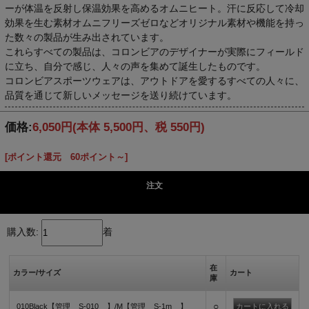
ーが体温を反射し保温効果を高めるオムニヒート。汗に反応して冷却
効果を生む素材オムニフリーズゼロなどオリジナル素材や機能を持っ
た数々の製品が生み出されています。
これらすべての製品は、コロンビアのデザイナーが実際にフィールド
に立ち、自分で感じ、人々の声を集めて誕生したものです。
コロンビアスポーツウェアは、アウトドアを愛するすべての人々に、
品質を通じて新しいメッセージを送り続けています。
価格:
6,050円
(本体 5,500円、税 550円)
[ポイント還元 60ポイント～]
注文
購入数:
着
在
カラー/サイズ
カート
庫
○
010Black【管理__S-010__】/M【管理__S-1m__】