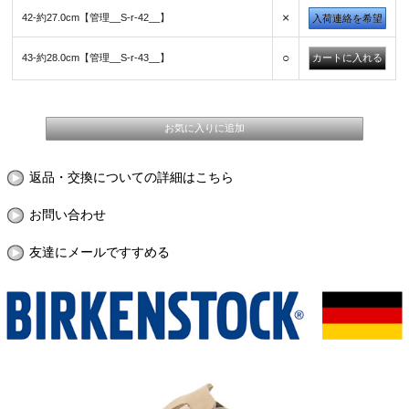
×
42-約27.0cm【管理__S-r-42__】
入荷連絡を希望
○
43-約28.0cm【管理__S-r-43__】
返品・交換についての詳細はこちら
お問い合わせ
友達にメールですすめる