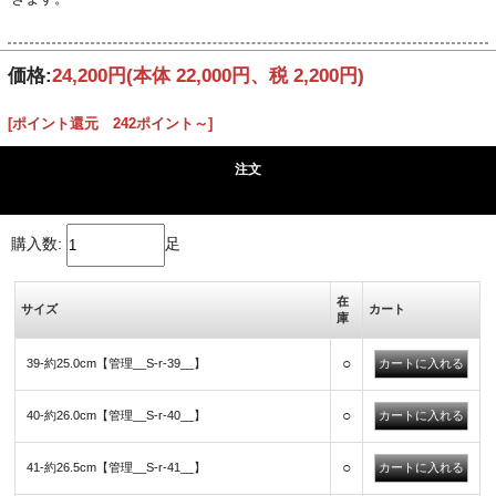
価格:
24,200円
(本体 22,000円、税 2,200円)
[ポイント還元 242ポイント～]
注文
購入数:
足
在
サイズ
カート
庫
○
39-約25.0cm【管理__S-r-39__】
○
40-約26.0cm【管理__S-r-40__】
○
41-約26.5cm【管理__S-r-41__】