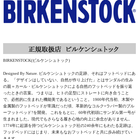
BIRKENSTOCK(ビルケンシュトック)
Designed By Nature. ビルケンシュトックの足跡、それはフットベッドにあ
る。 「デザインはしていない、自然が作り上げた」とはサンダルの生み
の親＝カール・ビルケンシュトックによる自然のフットベッドを振り返
ったときの言葉。 つまりは、ヒトの足型にストレートに向き合うこと
で、必然的に生まれた機能美であるということ。 1900年代当初、木製や
金属製のフットベッドが常識だった頃、革新的なコルク×ラバー製のブル
ーフットベッド?を開発。 これをもとに、60年代初頭にサンダル第一号が
生まれました。現代でもさらなる履き心地の向上に余念がありません。
1774年に起源を持つビルケンシュトック社の240余年にもわたる足跡は、
フッドベッドにはじまり、未来もなおフットベッドと共に歩み続けてい
きます。